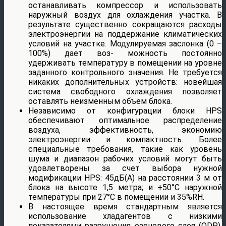
останавливать компрессор и использовать
наружный воздух для охлаждения участка. В
результате существенно сокращаются расходы
электроэнергии на поддержание климатических
условий на участке. Модулируемая заслонка (0 –
100%) дает воз- можность постоянно
удерживать температуру в помещении на уровне
заданного контрольного значения. Не требуется
никаких дополнительных устройств: новейшая
система свободного охлаждения позволяет
оставлять неизменным объем блока.
Независимо от конфигурации блоки HPS
обеспечивают оптимальное распределение
воздуха, эффективность, экономию
электроэнергии и компактность. Более
специальные требования, такие как уровень
шума и диапазон рабочих условий могут быть
удовлетворены за счет выбора нужной
модификации HPS: 45дБ(А) на расстоянии 3 м от
блока на высоте 1,5 метра; и +50°С наружной
температуры при 27°С в помещении и 35%RH.
В настоящее время стандартным является
использование хладагентов с низкими
показателями разрушения озонового слоя (ODP).