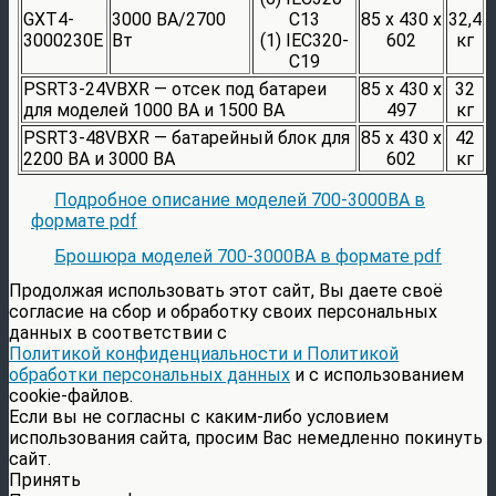
GXT4-
3000 ВА/2700
C13
85 x 430 x
32,4
3000230E
Вт
(1) IEC320-
602
кг
C19
PSRT3-24VBXR — отсек под батареи
85 x 430 x
32
для моделей 1000 ВА и 1500 ВА
497
кг
PSRT3-48VBXR — батарейный блок для
85 x 430 x
42
2200 ВА и 3000 ВА
602
кг
Подробное описание моделей 700-3000ВА в
формате pdf
Брошюра моделей 700-3000ВА в формате pdf
Продолжая использовать этот сайт, Вы даете своё
согласие на сбор и обработку своих персональных
данных в соответствии с
Политикой конфиденциальности и Политикой
обработки персональных данных
и с использованием
cookie-файлов.
Если вы не согласны с каким-либо условием
использования сайта, просим Вас немедленно покинуть
сайт.
Принять