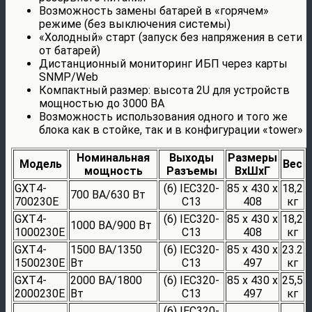
Возможность замены батарей в «горячем»
режиме (без выключения системы)
«Холодный» старт (запуск без напряжения в сети
от батарей)
Дистанционный мониторинг ИБП через карты
SNMP/Web
Компактный размер: высота 2U для устройств
мощностью до 3000 ВА
Возможность использования одного и того же
блока как в стойке, так и в конфигурации «tower»
Номинальная
Выходы
Размеры
Модель
Вес
мощность
Разъемы
ВxШxГ
GXT4-
(6) IEC320-
85 x 430 x
18,2
700 ВА/630 Вт
700230E
C13
408
кг
GXT4-
(6) IEC320-
85 x 430 x
18,2
1000 ВА/900 Вт
1000230E
C13
408
кг
GXT4-
1500 ВА/1350
(6) IEC320-
85 x 430 x
23.2
1500230E
Вт
C13
497
кг
GXT4-
2000 ВА/1800
(6) IEC320-
85 x 430 x
25,5
2000230E
Вт
C13
497
кг
(6) IEC320-